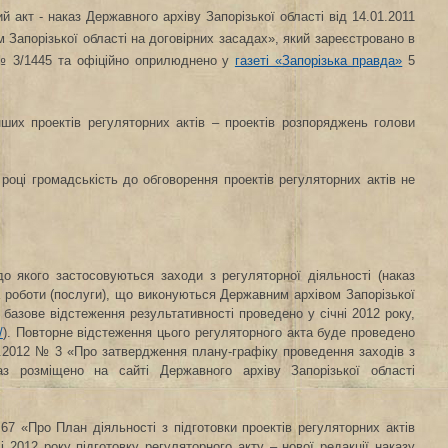
 акт - наказ Державного архіву Запорізької області від 14.01.2011
Запорізької області на договірних засадах», який зареєстровано в
 № 3/1445 та офіційно оприлюднено у
газеті «Запорізька правда»
5
нших проектів регуляторних актів – проектів розпоряджень голови
 році громадськість до обговорення проектів регуляторних актів не
.
до якого застосовуються заходи з регуляторної діяльності (наказ
а роботи (послуги), що виконуються Державним архівом Запорізької
 базове відстеження результативності проведено у січні 2012 року,
/
).
Повторне відстеження цього регуляторного акта буде проведено
.01.2012 № 3 «Про затвердження плану-графіку проведення заходів з
аз розміщено на сайті Державного архіву Запорізької області
67 «Про План діяльності з підготовки проектів регуляторних актів
лі 2012 року підготовку регуляторного акту – нової редакції наказу