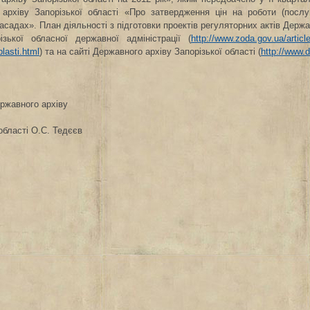
 архіву Запорізької області «Про затвердження цін на роботи (посл
асадах». План діяльності з підготовки проектів регуляторних актів Держа
ізької обласної державної адміністрації (
http://www.zoda.gov.ua/articl
blasti.html
)
та на сайті Державного архіву Запорізької області (
http://www.
ржавного архіву
області
О.С. Тедєєв