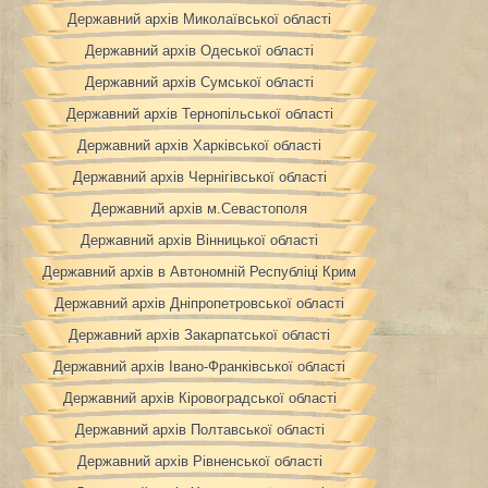
Державний архів Миколаївської області
Державний архів Одеської області
Державний архів Сумської області
Державний архів Тернопільської області
Державний архів Харківської області
Державний архів Чернігівської області
Державний архів м.Севастополя
Державний архів Вінницької області
Державний архів в Автономній Республіці Крим
Державний архів Дніпропетровської області
Державний архів Закарпатської області
Державний архів Івано-Франківської області
Державний архів Кіровоградської області
Державний архів Полтавської області
Державний архів Рівненської області