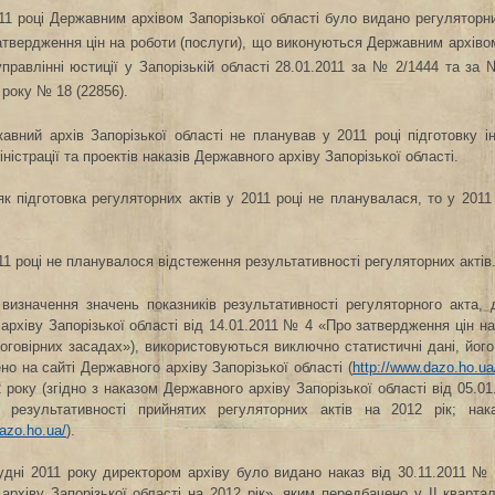
11 році Державним архівом Запорізької області було видано регуляторний
твердження цін на роботи (послуги), що виконуються Державним архівом 
правлінні юстиції у Запорізькій області
28.01.2011 за № 2/1444 та за
 року № 18 (22856).
авний архів Запорізької області не планував у 2011 році підготовку і
істрації та проектів наказів Державного архіву Запорізької області.
як підготовка регуляторних актів у 2011 році не планувалася, то у
2011
11 році не планувалося відстеження результативності регуляторних актів
визначення значень показників результативності регуляторного акта, 
архіву Запорізької області від 14.01.2011 № 4 «Про затвердження цін н
договірних засадах»), використовуються виключно статистичні дані, його
но на сайті Державного архіву Запорізької області (
http://www.dazo.ho.ua
2 року (згідно з наказом Державного архіву Запорізької області від 05
я результативності прийнятих регуляторних актів на 2012 рік; нак
dazo.ho.ua/
).
удні 2011 року директором архіву було видано наказ від 30.11.2011 № 
архіву Запорізької області на 2012 рік», яким передбачено у
ІІ кварта