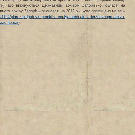
уги), що виконуються Державним архівом Запорізької області на
вного архіву Запорізької області на 2012 рік було розміщено на веб-
e/1124/plan-z-pidgotovki-proektiv-regulyatornih-aktiv-derzhavnogo-arhivu-
dazo.ho.ua/
).