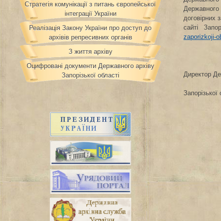
Стратегія комунікації з питань європейської
Державного
інтеграції України
договірних з
сайті Запор
Реалізація Закону України про доступ до
zaporizkoji-o
архівів репресивних органів
З життя архіву
Оцифровані документи Державного архіву
Директор Де
Запорізької області
Запорізької 