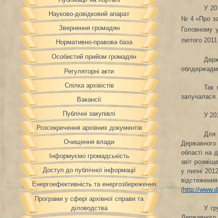
У 20
Науково-довідковий апарат
№ 4 «Про за
Звернення громадян
Головному у
лютого 2011
Нормативно-правова база
Особистий прийом громадян
Держ
облдержадмін
Регуляторні акти
Спілка архівістів
Так 
залучалася.
Вакансії
Публічні закупівлі
У 20
Розсекречення архівних документів
Для 
Очищення влади
Державного 
області на 
Інформуємо громадськість
звіт розміще
Доступ до публічної інформації
у липні 201
відстеженн
Енергоефективність та енергозбереження
(
http://www.
Програми у сфері архівної справи та
У гр
діловодства
Державного 