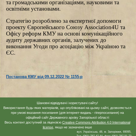
та громадськими організаціями, науковими та
освітніми установами.
Стратегію розроблено за експертної допомоги
проекту Європейського Союзу Association4U та
Офісу реформ КМУ на основі комунікаційного
аудиту державних органів, залучених до
виконання Угоди про асоціацію між Україною та
ЄС.
Постанова КМУ від 09.12.2022 № 1155-р
Шановні відвідувачі і користувачі сайту!
Використання будь-яких матеріалів, що опубліковані на цьому сайті, дозволяється
при умові вказання посилання (для інтернет-видань - гіперпосилання) на
офіційний сайт Державного архіву Запорізької області
Весь контент доступний за ліцензією
Creative Commons Attribution 4.0 International
license
, якщо не зазначено інше
вул. Українська, 48, м. Запоріжжя, 69095,
Тел. (061) 787 47 44, факс (061) 787 51 73