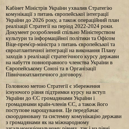
Кабінет Міністрів України ухвалив Стратегію
комунікації з питань європейської інтеграції
України до 2026 року, а також операційний план
реалізації Стратегії на період 2022-2024 роки.
Документ розроблений спільно Міністерством
культури та інформаційної політики та Офісом
Віце-прем'єр-міністра з питань європейської та
євроатлантичної інтеграції на виконання Плану
заходів з реалізації стратегічного курсу держави
на набуття повноправного членства України в
Європейському Союзі та в Організації
Північноатлантичного договору.
Головною метою Стратегії є збереження
існуючого рівня підтримки курсу на вступ
України до ЄС громадянами України і
громадянами країн-членів ЄС, а також його
поступове нарощування. Це передбачає
скоординовану та системну комунікацію держави
з громадянами як на міжнародному
загальнонаціональному рівнях, так і на рівні