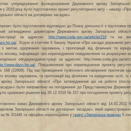
етою упорядкування функціонування Державного архіву Запорізької
я у 2010 році було підготовлено проект регуляторного акту – наказу «П
різької області на договірних засадах».
проект було підготовлено відповідно до Плану діяльності з підготовки пр
який затверджено директором Державного архіву Запорізької області
іністрації за адресою:
http://www.zoda.gov.ua/article/218
та на веб-
azo.ho.ua/
. Згідно зі статтею 9 Закону України «Про засади державної рег
 з метою одержання зауважень і пропозицій від фізичних та юридичн
го впливу, інформація про оприлюднення повідомлення та розрахунки вар
апорізької облдержадміністрації за адресою: http://www.zoda.gov.ua/art
ttp://www.dazo.ho.ua/
. Повідомлення про оприлюднення проекту регулят
№ 168 (22808). Під час проведення публічного обговорення протягом одн
го впливу зауважень та пропозицій від фізичних та юридичних осіб, їх 
 архіву Запорізької області «Про затвердження цін на роботи (посл
засадах» було направлено на погодження до Представництва Держкомпі
було одержано рішення від 28.12.2010 № 157 про погодження проекту регу
отовлено наказ Державного архіву Запорізької області від 14.01.2011
рхівом Запорізької області на договірних засадах», який зареєстровано 
 за № 3/1445 та офіційно оприлюднено у
газеті «Запорізька правда»
5 лют