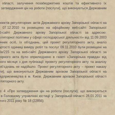
 області, залучення позабюджетних коштів та ефективного їх
ро затвердження цін на роботи (послуги), що виконуються Державним
оектів регуляторних актів Державного архіву Запорізької області на
 07.12.2010 та розміщено на офіційному веб-сайті Запорізької
сайті Державного архіву Запорізької області за адресою:
уляторної політики у сфері господарської діяльності» від 11.09.2003
их осіб, їх об’єднань, цей проект регуляторного акту, аналіз
тості одиниці виміру робіт та послуг 09.11.2010 були розміщені на
icle/215 та на веб-сайті Державного архіву Запорізької області за
орного акта було оприлюднено в газеті «Запорізька правда» від
ого місяця з дня публікації проекту регуляторного акту та аналізу
об’єднань не надійшло. Проект регуляторного акту – проект наказу
уги), що виконуються Державним архівом Запорізької області на
дприємництва в м. Києві. Державним архівом Запорізької області
ляторного акту.
 № 4 «Про затвердження цін на роботи (послуги), що виконуються
в Головному управлінні юстиції у Запорізькій області
28.01.2011 за
ого 2011 року № 18 (22856).