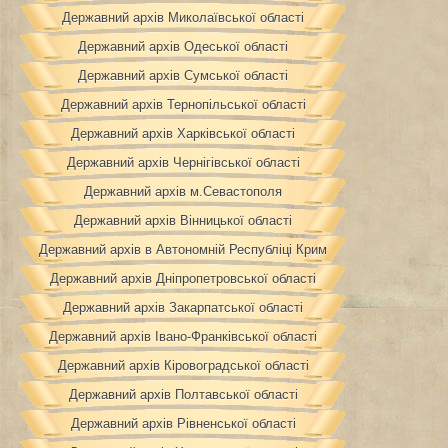
Державний архів Миколаївської області
Державний архів Одеської області
Державний архів Сумської області
Державний архів Тернопільської області
Державний архів Харківської області
Державний архів Чернігівської області
Державний архів м.Севастополя
Державний архів Вінницької області
Державний архів в Автономній Республіці Крим
Державний архів Дніпропетровської області
Державний архів Закарпатської області
Державний архів Івано-Франківської області
Державний архів Кіровоградської області
Державний архів Полтавської області
Державний архів Рівненської області