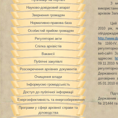
З м
Науково-довідковий апарат
використанн
архівом Запо
Звернення громадян
Нормативно-правова база
Цей 
2010 рік, 
Особистий прийом громадян
облдержадм
http://www.d
Регуляторні акти
№ 1160-ІV,
Спілка архівістів
регуляторно
веб-сайті З
Вакансії
адресою:
h
Публічні закупівлі
09.11.2010 
регуляторно
Розсекречення архівних документів
Державного
Очищення влади
договірних 
05.01.2010 
Інформуємо громадськість
Доступ до публічної інформації
Підг
Державним а
Енергоефективність та енергозбереження
№ 2/1444 та
Програми у сфері архівної справи та
діловодства