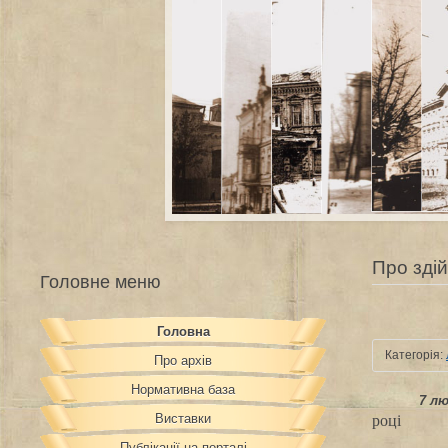
Про здій
Головне меню
Головна
Категорія:
Про архів
Нормативна база
7 л
Виставки
році
Публікації на порталі