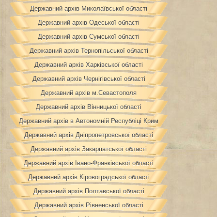
Державний архів Миколаївської області
Державний архів Одеської області
Державний архів Сумської області
Державний архів Тернопільської області
Державний архів Харківської області
Державний архів Чернігівської області
Державний архів м.Севастополя
Державний архів Вінницької області
Державний архів в Автономній Республіці Крим
Державний архів Дніпропетровської області
Державний архів Закарпатської області
Державний архів Івано-Франківської області
Державний архів Кіровоградської області
Державний архів Полтавської області
Державний архів Рівненської області