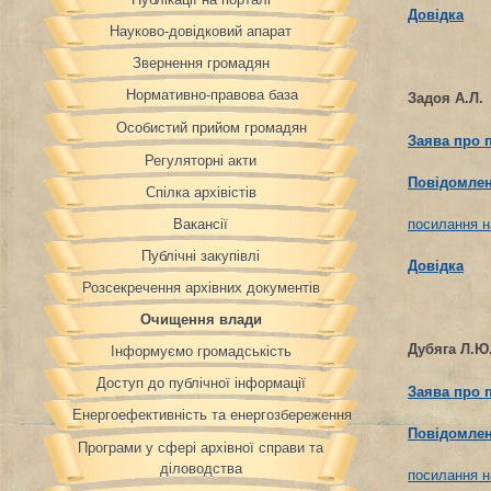
Довідка
Науково-довідковий апарат
Звернення громадян
Нормативно-правова база
Задоя А.Л.
Особистий прийом громадян
Заява про 
Регуляторні акти
Повідомлен
Спілка архівістів
Вакансії
посилання н
Публічні закупівлі
Довідка
Розсекречення архівних документів
Очищення влади
Дубяга Л.Ю
Інформуємо громадськість
Доступ до публічної інформації
Заява про 
Енергоефективність та енергозбереження
Повідомлен
Програми у сфері архівної справи та
діловодства
посилання н