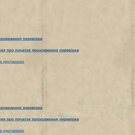
проведення перевірки
ня про початок проходження перевірки
а декларацію
.
проведення перевірки
ня про початок проходження перевірки
а декларацію