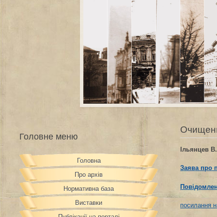
Очищен
Головне меню
Ільянцев В.
Головна
Заява про 
Про архів
Повідомлен
Нормативна база
Виставки
посилання н
Публікації на порталі