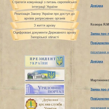
Стратегія комунікації з питань європейської
Довідка
інтеграції України
Реалізація Закону України про доступ до
архівів репресивних органів
Козюра Я.М
З життя архіву
Оцифровані документи Державного архіву
Заява про 
Запорізької області
Повідомлен
посилання н
Довідка
Мартиненко
Заява про 
Повідомлен
посилання н