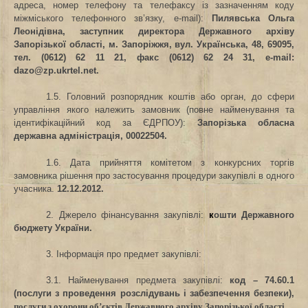
адреса, номер телефону та телефаксу із зазначенням коду
міжміського телефонного зв’язку, e-mail):
Пилявська Ольга
Леонідівна, заступник директора Державного архіву
Запорізької області,
м. Запоріжжя, вул. Українська, 48, 69095,
тел. (0612) 62 11 21, факс (0612)
62 24 31, е-
mail
:
dazo
@
zp
.
ukrtel
.
net
.
1.5. Головний розпорядник коштів або орган, до сфери
управління якого належить замовник (повне найменування та
ідентифікаційний код за ЄДРПОУ):
Запорізька обласна
державна адміністрація, 00022504.
1.6. Дата прийняття комітетом з конкурсних торгів
замовника рішення про застосування процедури закупівлі в одного
учасника.
12.12.2012.
2. Джерело фінансування закупівлі:
к
ошти Державного
бюджету України.
3. Інформація про предмет закупівлі:
3.1. Найменування предмета закупівлі:
код –
74.60.1
(послуги з проведення
розслідувань і забезпечення безпеки),
.
послуги з охорони об’єктів Державного архіву Запорізької області