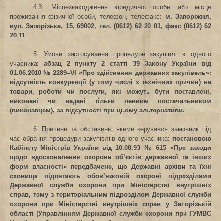
4.3. Місцезнаходження юридичної особи або місце
проживання фізичної особи, телефон, телефакс:
м. Запоріжжя,
вул. Запорізька, 15, 69002,
тел. (0612) 62 20 01, факс (0612) 62
20 11.
5. Умови застосування процедури закупівлі в одного
учасника
:
абзац 2 пункту 2 статті 39 Закону України від
01.06.2010 № 2289–VІ «Про здійснення державних закупівель»:
відсутність конкуренції (у тому числі з технічних причин) на
товари, роботи чи послуги, які можуть бути поставлені,
виконані чи надані тільки певним постачальником
(виконавцем), за відсутності при цьому альтернативи.
6. Причини та обставини, якими керувався замовник під
час обрання процедури закупівлі в одного учасника:
постановою
Кабінету Міністрів України від 10.08.93 № 615 «Про заходи
щодо вдосконалення охорони об’єктів державної та інших
форм власності» передбачено, що Державні архіви та їхні
сховища підлягають обов’язковій охороні підрозділами
Державної служби охорони при Міністерстві внутрішніх
справ, тому з територіальним підрозділом Державної служби
охорони при Міністерстві внутрішніх справ у Запорізькій
області (Управлінням Державної служби охорони при ГУМВС