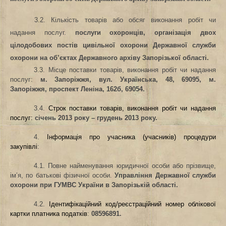
3.2. Кількість товарів або обсяг виконання робіт чи
надання послуг.
послуги охоронців, організація двох
цілодобових постів цивільної охорони Державної служби
охорони на об’єктах Державного архіву Запорізької області.
3.3. Місце поставки товарів, виконання робіт чи надання
послуг:
м. Запоріжжя, вул. Українська, 48, 69095, м.
Запоріжжя, проспект Леніна, 162б, 69054.
3.4.
Строк поставки товарів, виконання робіт чи надання
послуг:
січень 2013 року – грудень 2013 року.
4.
Інформація про учасника (учасників) процедури
закупівлі
:
4.1. Повне найменування юридичної особи або прізвище,
ім’я, по батькові фізичної особи.
Управління Державної служби
охорони при ГУМВС України в Запорізькій області.
4.2.
Ідентифікаційний код/реєстраційний номер облікової
картки платника податків
:
08596891.