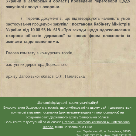
України в Запорізькій області) проведено переговори щодо
закупівлі послуг з охорони.
7. Перелік документів, що підтверджують наявність умов
застосування процедури закупівлі:
постанова Кабінету Міністрів
України від 10.08.93
№ 615 «Про заходи щодо вдосконалення
охорони об’єктів державної та інших форм власності» із
змінами та доповненнями.
Голова комітету з конкурсних торгів,
заступник директора Державного
архіву Запорізької області
О.Л. Пилявська
Шановні відвідувачі і користувачі сайту!
Використання будь-яких матеріалів, що опубліковані на цьому сайті, дозволяється
при умові вказання посилання (для інтернет-видань - гіперпосилання) на
офіційний сайт Державного архіву Запорізької області
Весь контент доступний за ліцензією
Creative Commons Attribution 4.0 International
license
, якщо не зазначено інше
вул. Українська, 48, м. Запоріжжя, 69095,
Тел. (061) 787 47 44, факс (061) 787 51 73