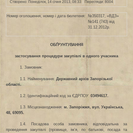
Створено: Понеділок, 14 січня 2013, 08:33
Перегляди: 8004
Номер оголошення, номер і дата бюлетеня:
№350317, «ВДЗ»
№141 (743) від
31.12.2012р.
ОБҐРУНТУВАННЯ
застосування процедури закупівлі в одного учасника
1. Замовник:
1.1. Найменування:
Державний архів Запорізької
області.
1.2. Ідентифікаційний код за ЄДРПОУ:
03494617.
1.3. Місцезнаходження:
м. Запоріжжя, вул. Українська,
48, 69095.
1.4. Посадова особа замовника, відповідальна за
проведення закупівлі (прізвище, ім’я, по батькові, посада та