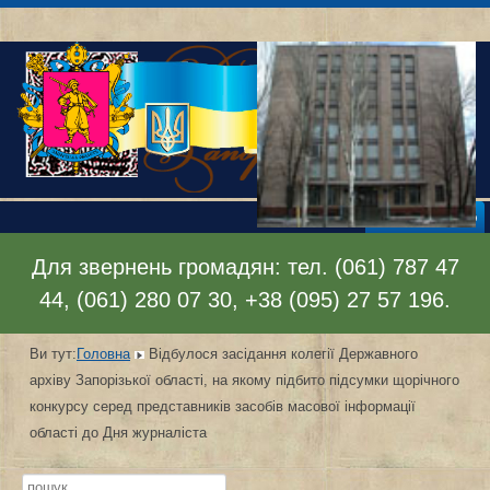
Відкрити меню
Для звернень громадян: тел. (061) 787 47
44, (061) 280 07 30, +38 (095) 27 57 196.
Ви тут:
Головна
Відбулося засідання колегії Державного
архіву Запорізької області, на якому підбито підсумки щорічного
конкурсу серед представників засобів масової інформації
області до Дня журналіста
Пошук...