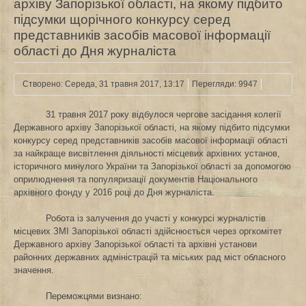
архіву Запорізької області, на якому підбито
підсумки щорічного конкурсу серед
представників засобів масової інформації
області до Дня журналіста
Створено: Середа, 31 травня 2017, 13:17
Перегляди: 9947
31 травня 2017 року відбулося чергове засідання колегії
Державного архіву Запорізької області, на якому підбито підсумки
конкурсу серед представників засобів масової інформації області
за найкраще висвітлення діяльності місцевих архівних установ,
історичного минулого України та Запорізької області за допомогою
оприлюднення та популяризації документів Національного
архівного фонду у 2016 році до Дня журналіста.
Робота із залучення до участі у конкурсі журналістів
місцевих ЗМІ Запорізької області здійснюється через оргкомітет
Державного архіву Запорізької області та архівні установи
районних державних адміністрацій та міських рад міст обласного
значення.
Переможцями визнано: