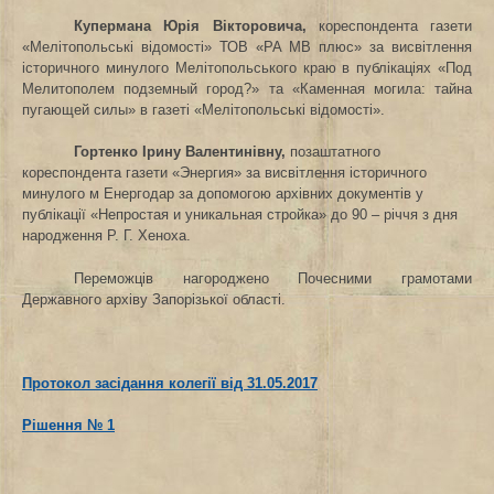
Купермана Юрія Вікторовича,
кореспондента газети
«Мелітопольські відомості» ТОВ «РА МВ плюс»
за висвітлення
історичного минулого Мелітопольського краю в публікаціях
«Под
Мелитополем подземный город?» та «Каменная могила: тайна
пугающей силы» в газеті
«Мелітопольські відомості»
.
Гортенко Ірину Валентинівну,
позаштатного
кореспондента газети
«Энергия»
за висвітлення історичного
минулого м Енергодар за допомогою архівних документів у
публікації
«Непростая и уникальная стройка» до 90 – річчя з дня
народження Р. Г. Хеноха
.
Переможців нагороджено Почесними грамотами
Державного архіву Запорізької області.
Протокол засідання колегії від 31.05.2017
Рішення № 1