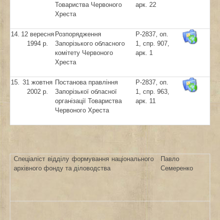
Товариства Червоного
арк. 22
Хреста
14.
12 вересня
Розпорядження
Р-2837, оп.
1994 р.
Запорізького обласного
1, спр. 907,
комітету Червоного
арк. 1
Хреста
15.
31 жовтня
Постанова правління
Р-2837, оп.
2002 р.
Запорізької обласної
1, спр. 963,
організації Товариства
арк. 11
Червоного Хреста
Спеціаліст відділу формування національного
Павло
архівного фонду та діловодства
Семеренко