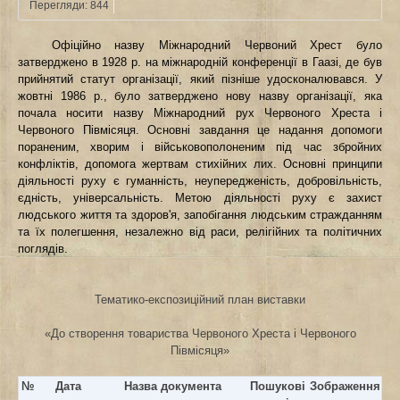
Перегляди: 844
Офіційно назву Міжнародний Червоний Хрест було
затверджено в 1928 р. на міжнародній конференції в Гаазі, де був
прийнятий статут організації, який пізніше удосконалювався. У
жовтні 1986 р., було затверджено нову назву організації, яка
почала носити назву Міжнародний рух Червоного Хреста і
Червоного Півмісяця. Основні завдання це надання допомоги
пораненим, хворим і військовополоненим під час збройних
конфліктів, допомога жертвам стихійних лих. Основні принципи
діяльності руху є гуманність, неупередженість, добровільність,
єдність, універсальність. Метою діяльності руху є захист
людського життя та здоров'я, запобігання людським стражданням
та їх полегшення, незалежно від раси, релігійних та політичних
поглядів.
Тематико-експозиційний план виставки
«До створення товариства Червоного Хреста і Червоного
Півмісяця»
№
Дата
Назва документа
Пошукові
Зображення