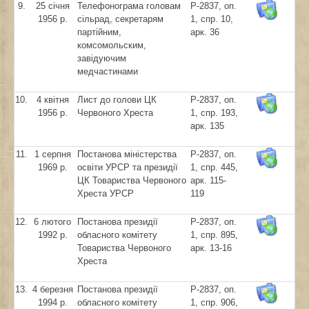
9.
25 січня
Телефонограма головам
Р-2837, оп.
1956 р.
сільрад, секретарям
1, спр. 10,
партійним,
арк. 36
комсомольским,
завідуючим
медчастинами
10.
4 квітня
Лист до голови ЦК
Р-2837, оп.
1956 р.
Червоного Хреста
1, спр. 193,
арк. 135
11.
1 серпня
Постанова міністерства
Р-2837, оп.
1969 р.
освіти УРСР та президії
1, спр. 445,
ЦК Товариства Червоного
арк. 115-
Хреста УРСР
119
12.
6 лютого
Постанова президії
Р-2837, оп.
1992 р.
обласного комітету
1, спр. 895,
Товариства Червоного
арк. 13-16
Хреста
13.
4 березня
Постанова президії
Р-2837, оп.
1994 р.
обласного комітету
1, спр. 906,