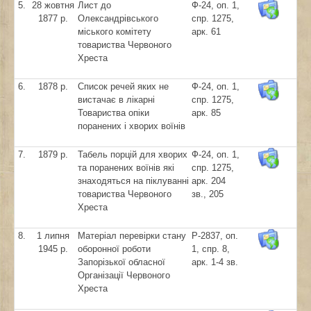
5.
28 жовтня
Лист до
Ф-24, оп. 1,
1877 р.
Олександрівського
спр. 1275,
міського комітету
арк. 61
товариства Червоного
Хреста
6.
1878 р.
Список речей яких не
Ф-24, оп. 1,
вистачає в лікарні
спр. 1275,
Товариства опіки
арк. 85
поранених і хворих воїнів
7.
1879 р.
Табель порцій для хворих
Ф-24, оп. 1,
та поранених воїнів які
спр. 1275,
знаходяться на піклуванні
арк. 204
товариства Червоного
зв., 205
Хреста
8.
1 липня
Матеріал перевірки стану
Р-2837, оп.
1945 р.
оборонної роботи
1, спр. 8,
Запорізької обласної
арк. 1-4 зв.
Організації Червоного
Хреста