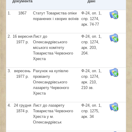
документа
дані
1.
1867
Статут Товариства опіки
Ф-24, оп. 1,
поранених і хворих воїнів
спр. 1274,
арк. 74-77
2.
16 вересня
Лист до
Ф-24, оп. 1,
1977 р.
Олександрівського
спр. 1274,
міського комітету
арк. 203,
Товариства Червоного
204.
Хреста
3.
вересень
Рахунок на купівлю
Ф-24, оп. 1,
1977 р.
провіанту
спр. 1274,
Олександрівського
арк. 210,
лазарету Червоного
210 зв.
Хреста
4.
24 грудня
Лист до лазарету
Ф-24, оп. 1,
1874 р.
Товариства Червоного
спр. 1275,
Хреста у м.
арк. 34
Олександрівськ