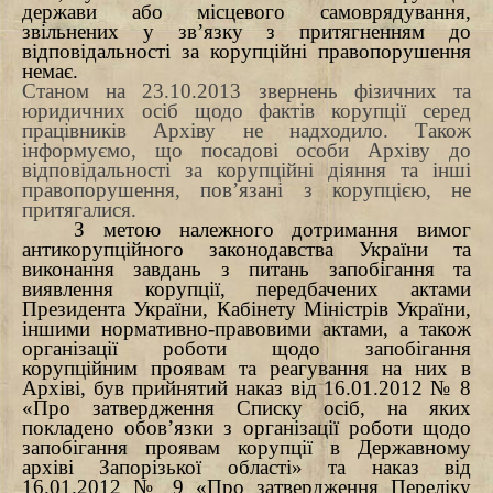
держави або місцевого самоврядування,
звільнених у зв’язку з притягненням до
відповідальності за корупційні правопорушення
немає.
Станом на 23.10.2013 звернень фізичних та
юридичних осіб щодо фактів корупції серед
працівників Архіву не надходило. Також
інформуємо, що посадові особи Архіву до
відповідальності за корупційні діяння та інші
правопорушення, пов’язані з корупцією, не
притягалися.
З метою належного дотримання вимог
антикорупційного законодавства України та
виконання завдань з питань запобігання та
виявлення корупції, передбачених актами
Президента України, Кабінету Міністрів України,
іншими нормативно-правовими актами, а також
організації роботи щодо запобігання
корупційним проявам та реагування на них в
Архіві, був прийнятий наказ від 16.01.2012 № 8
«Про затвердження Списку осіб, на яких
покладено обов’язки з організації роботи щодо
запобігання проявам корупції в Державному
архіві Запорізької області» та наказ від
16.01.2012 № 9 «Про затвердження Переліку