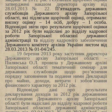
затверджені наказом директора архіву
від
28.03.2013
№ 22.
П’ятнадцять державних
службовців Державного архіву Запорізької
області, які підлягали щорічній оцінці, отримали:
високу оцінку – 14 осіб, добру – 1 особа.
Відповідні звіти про результати щорічної оцінки
за
2012 рік були надіслані до відділу кадрової
роботи Запорізької обласної державної
адміністрації та
відділу кадрового забезпечення
Державного комітету архівів України листом від
28.03.2013
№ 01-04/245.
19 березня 2013 року заступник директора
Державного архіву Запорізької області –
Пилявська О.Л. провела у Державному архіві
Запорізької області тематичний семінар для
державних службовців щодо роз’яснення
порядку заповнення та подання ними Декларації
про майно, доходи, витрати і зобов’язання
фінансового характеру за 2012 рік.
Відповідні дані про результати
декларування доходів за 2012 рік державними
службовцями Державного архіву Запорізької
області були надіслані до відділу кадрової роботи
Запорізької обласної державної адміністрації