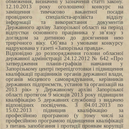
обмеження, визначені у зазначеній статті закону.
12.10.2013 року оголошено конкурс на
заміщення тимчасово вакантної посади
провідного спеціаліста-архівіста відділу
інформації та використання документів
Державного архіву Запорізької області на період
відпустки основного працівника у зв’язку з
доглядом за дитиною до досягнення нею
трирічного віку. Об’ява
з умовами конкурсу
надрукована у газеті «Запорізька правда».
Відповідно до розпорядження голови обласної
державної адміністрації 24.12.2012 № 642 «Про
затвердження планів-графіків навчання у
Запорізькому центрі перепідготовки і підвищення
кваліфікації працівників органів державної влади,
органів місцевого самоврядування, керівників
державних підприємств, установ та організацій
на
2013 рік» у Державному архіві Запорізької
області протягом 9 місяців 2013 року
підвищили
кваліфікацію
5
державних службовці
з видачею
відповідних посвідчень. З 04.01.2013 по
15.02.2013
підвищив кваліфікацію за
професійною програмою (у тому числі за
професійною програмою підвищення кваліфікації
з питань запобігання і протидії проявам корупції