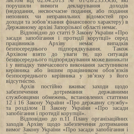
листом від 02.04.2013 № 01-28/235.Осіб, які
порушили вимоги декларування доходів
(недодання, несвоєчасне подання, або подання
неповних чи неправильних відомостей про
доходи та зобов’язання фінансового характеру) в
Державному архіві Запорізької області немає.
Відповідно до
статті 9 Закону України «Про
засади запобігання і протидії корупції» серед
працівників Архіву немає випадків
безпосереднього підпорядкування. Також
Архівом взято до уваги те, що ситуація
безпосереднього підпорядкування може виникати
і у випадку тимчасового виконання заступником
керівника або іншим працівником обов’язків
безпосереднього керівника у зв’язку з його
відсутністю.
Архів постійно вживає заходи щодо
забезпечення дотримання державними
службовцями обмежень, встановлених статтями
12 і 16 Закону України «Про державну службу»
та розділом II Закону України «Про засади
запобігання і протидії корупції».
Відповідно до п.11 Плану організаційних
заходів Архіву щодо забезпечення дотримання
вимог Закону України «Про засади запобігання і