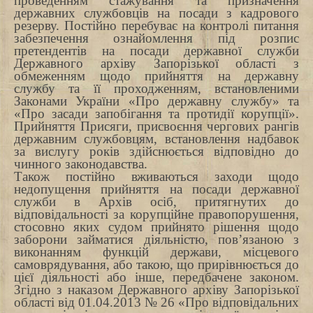
проведенням стажування та призначення
державних службовців на посади з кадрового
резерву. Постійно перебуває на контролі питання
забезпечення ознайомлення під розпис
претендентів на посади державної служби
Державного архіву Запорізької області з
обмеженням щодо прийняття на державну
службу та її проходженням, встановленими
Законами України «Про державну службу» та
«Про засади запобігання та протидії корупції».
Прийняття Присяги, присвоєння чергових рангів
державним службовцям, встановлення надбавок
за вислугу років здійснюється відповідно до
чинного законодавства.
Також постійно вживаються заходи щодо
недопущення прийняття на посади державної
служби в Архів осіб, притягнутих до
відповідальності за корупційне правопорушення,
стосовно яких судом прийнято рішення щодо
заборони займатися діяльністю, пов’язаною з
виконанням функцій держави, місцевого
самоврядування, або такою, що прирівнюється до
цієї діяльності або інше, передбачене законом.
Згідно з наказом Державного архіву Запорізької
області від 01.04.2013 № 26 «Про відповідальних