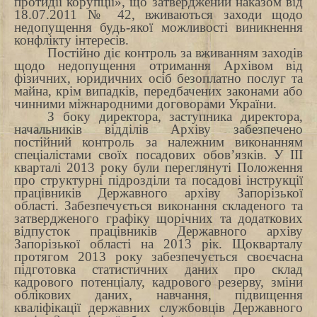
протидії корупції», що затверджений наказом від
18.07.2011 № 42, вживаються заходи щодо
недопущення будь-якої можливості виникнення
конфлікту інтересів.
Постійно діє контроль за вживанням заходів
щодо недопущення отримання Архівом від
фізичних, юридичних осіб безоплатно послуг та
майна, крім випадків, передбачених законами або
чинними міжнародними договорами України.
З боку директора, заступника директора,
начальників відділів Архіву забезпечено
постійний контроль за належним виконанням
спеціалістами своїх посадових обов’язків.
У III
кварталі 2013 року були переглянуті Положення
про структурні підрозділи та посадові інструкції
працівників Державного архіву Запорізької
області. Забезпечується виконання складеного та
затвердженого графіку щорічних та додаткових
відпусток працівників Державного архіву
Запорізької області на 2013 рік. Щокварталу
протягом 2013 року забезпечується своєчасна
підготовка статистичних даних про склад
кадрового потенціалу, кадрового резерву, зміни
облікових даних, навчання, підвищення
кваліфікації державних службовців Державного