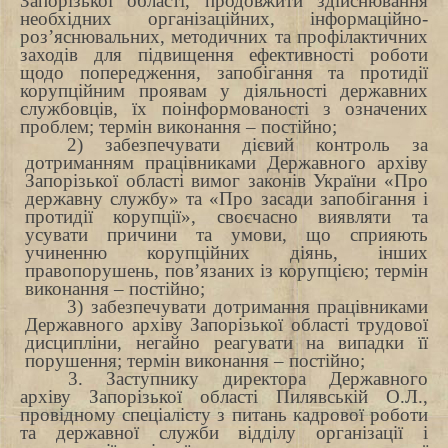
Запорізької області, продовжити здійснювання
необхідних організаційних, інформаційно-
роз’яснювальних, методичних та профілактичних
заходів для підвищення ефективності роботи
щодо попередження, запобігання та протидії
корупційним проявам у діяльності державних
службовців, їх поінформованості з означених
проблем; термін виконання – постійно;
2) забезпечувати дієвий контроль за
дотриманням працівниками Державного архіву
Запорізької області вимог законів України «Про
державну службу» та «Про засади запобігання і
протидії корупції», своєчасно виявляти та
усувати причини та умови, що сприяють
учиненню корупційних діянь, інших
правопорушень, пов’язаних із корупцією; термін
виконання – постійно;
3) забезпечувати дотримання працівниками
Державного архіву Запорізької області трудової
дисципліни, негайно реагувати на випадки її
порушення; термін виконання – постійно;
3. Заступнику директора Державного
архіву Запорізької області
Пилявській О.Л.,
провідному спеціалісту з питань кадрової роботи
та державної служби відділу організації і