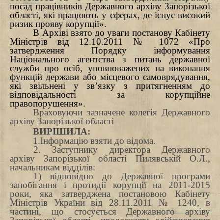
посад працівників Державного архіву Запорізької
області, які працюють у сферах, де існує високий
ризик прояву корупції».
В Архіві взято до уваги постанову Кабінету
Міністрів від 12.10.2011
№ 1072 «Про
затвердження Порядку інформування
Національного агентства з питань державної
служби про осіб, уповноважених на виконання
функцій держави або місцевого самоврядування,
які звільнені у зв’язку з притягненням до
відповідальності за корупційне
правопорушення».
Враховуючи зазначене колегія Державного
архіву Запорізької області
ВИРІШИЛА:
1.Інформацію взяти до відома.
2. Заступнику директора Державного
архіву Запорізької області Пилявській О.Л.,
начальникам відділів:
1) відповідно до Державної програми
запобігання і протидії корупції на 2011-2015
роки, яка затверджена постановою Кабінету
Міністрів України від 28.11.2011 № 1240, в
частині, що стосується Державного архіву