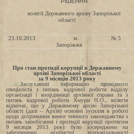
РІШЕННЯ
колегії Державного архіву Запорізької
області
23.10.2013
м.
№ 5
Запоріжжя
Про стан протидії корупції в Державному
архіві Запорізької області
за 9 місяців 2013 року
Заслухавши інформацію п
ровідного
спеціаліста з питань кадрової роботи відділу
організації і координації архівної справи та з
питань кадрової роботи Хмури Н.О.
, колегія
відмічає, що у Державному архіві Запорізької
області
(далі – Архів) основні зусилля в роботі
щодо дотримання вимог чинного законодавства з
питань запобігання і протидії корупції протягом
9 місяців 2013 року було зосереджено на
забезпеченні особистої відповідальності