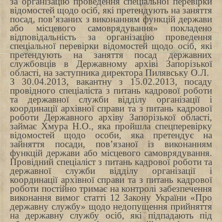
за організацію проведення спеціальної перевірки
відомостей щодо осіб, які претендують на заняття
посад, пов’язаних з виконанням функцій держави
або місцевого самоврядування» покладено
відповідальність за організацію проведення
спеціальної перевірки відомостей щодо осіб, які
претендують на заняття посад державних
службовців в Державному архіві Запорізької
області, на заступника директора
Пилявську О.Л.
З 30.04.2013, вакантну з 15.02.2013, посаду
провідного спеціаліста з питань кадрової роботи
та державної служби відділу організації і
координації архівної справи та з питань кадрової
роботи Державного архіву Запорізької області,
займає Хмура Н.О., яка пройшла спецперевірку
відомостей щодо особи, яка претендує на
зайняття посади, пов’язаної із виконанням
функцій держави або місцевого самоврядування.
Провідний спеціаліст з питань кадрової роботи та
державної служби відділу організації і
координації архівної справи та з питань кадрової
роботи постійно тримає на контролі забезпечення
виконання вимог статті 12 Закону України «Про
державну службу» щодо недопущення прийняття
на державну службу осіб, які підпадають під