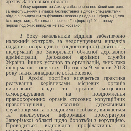
архіву Запорізької області.
З боку керівництва Архіву забезпечено постійний контроль
за недопущенням випадків безпідставної відмови спеціалістами
відділів юридичним та фізичним особам у наданні інформації, яка
їх стосується, або надання неякісної інформації. У звітному
періоді подібних випадків не зафіксовано.
З боку начальників відділів забезпечено
належний контроль за недопущенням випадків
надання неправдивої (недостовірної) звітності,
інформацій до Запорізької обласної державної
адміністрації, Державної архівної служби
України, інших установ та організацій, яких така
інформація стосується. Протягом 9 місяців 2013
року таких випадків не встановлено.
В Архіві постійно вивчається практика
реагування керівниками місцевих органів
виконавчої влади та органів місцевого
самоврядування на повідомлення
правоохоронних органів стосовно корупційних
правопорушень, скоєних державними
службовцями та посадовими особами; вивчається
та аналізується інформація прокуратури
Запорізької області щодо боротьби з корупцією.
Проводиться відповідна профілактична та
роз’яснювальна робота.