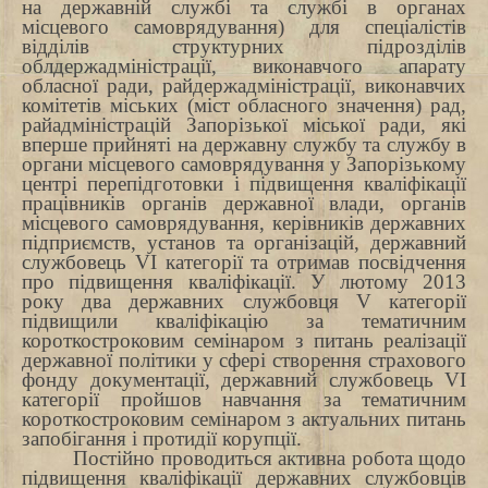
на державній службі та службі в органах
місцевого самоврядування) для спеціалістів
відділів структурних підрозділів
облдержадміністрації, виконавчого апарату
обласної ради, райдержадміністрації, виконавчих
комітетів міських (міст обласного значення) рад,
райадміністрацій Запорізької міської ради, які
вперше прийняті на державну службу та службу в
органи місцевого самоврядування у Запорізькому
центрі перепідготовки і підвищення кваліфікації
працівників органів державної влади, органів
місцевого самоврядування, керівників державних
підприємств, установ та організацій, державний
службовець VI категорії та отримав посвідчення
про підвищення кваліфікації. У лютому 2013
року два державних службовця V
категорії
підвищили кваліфікацію за тематичним
короткостроковим семінаром з питань реалізації
державної політики у сфері створення страхового
фонду документації, державний службовець VI
категорії пройшов навчання за тематичним
короткостроковим семінаром з актуальних питань
запобігання і протидії корупції.
Постійно проводиться активна робота щодо
підвищення кваліфікації державних службовців