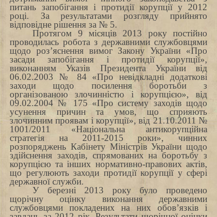
питань запобігання і протидії корупції у 2012
році.
За
результатами розгляду прийнято
відповідне рішення за № 5.
Протягом 9 місяців 2013 року постійно
проводилась робота з державними службовцями
щодо роз’яснення вимог Закону України «Про
засади запобігання і протидії корупції»,
виконанням Указів Президента України від
06.02.2003
№ 84 «Про невідкладні додаткові
заходи щодо посилення боротьби з
організованою злочинністю і корупцією», від
09.02.2004 № 175 «Про систему заходів щодо
усунення причин та умов, що сприяють
злочинним проявам і корупції», від 21.10.2011 №
1001/2011 «Національна антикорупційна
стратегія на 2011-2015 роки», чинних
розпоряджень Кабінету Міністрів України щодо
здійснення заходів, спрямованих на боротьбу з
корупцією та інших нормативно-правових актів,
що регулюють заходи протидії корупції у сфері
державної служби.
У березні 2013 року було проведено
щорічну оцінку виконання державними
службовцями покладених на них обов’язків і
завдань за 2012 рік. Результати щорічної оцінки