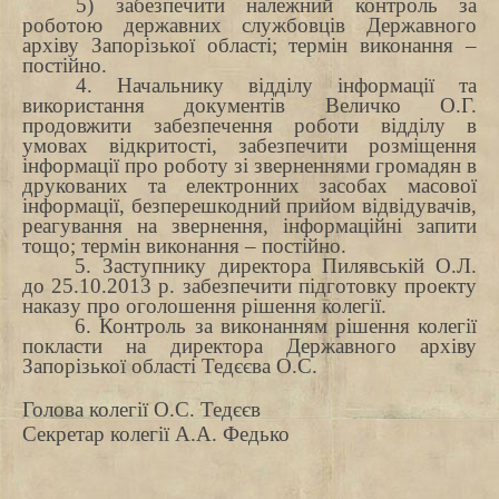
5) забезпечити належний контроль за
роботою державних службовців Державного
архіву Запорізької області; термін виконання –
постійно.
4. Начальнику відділу інформації та
використання документів
Величко О.Г.
продовжити забезпечення роботи відділу в
умовах відкритості, забезпечити розміщення
інформації про роботу зі зверненнями громадян в
друкованих та електронних засобах масової
інформації, безперешкодний прийом відвідувачів,
реагування на звернення, інформаційні запити
тощо; термін виконання – постійно.
5. Заступнику директора Пилявській О.Л.
до 25.10.2013 р. забезпечити підготовку проекту
наказу про оголошення рішення колегії.
6. Контроль за виконанням рішення колегії
покласти на директора Державного архіву
Запорізької області Тедєєва О.С.
Голова колегії
О.С. Тедєєв
Секретар колегії
А.А. Федько