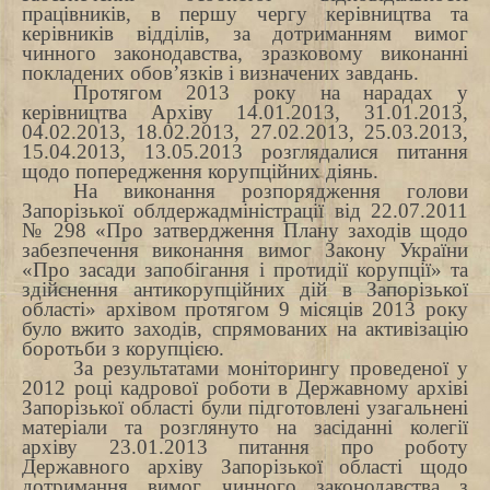
працівників, в першу чергу керівництва та
керівників відділів, за дотриманням вимог
чинного законодавства, зразковому виконанні
покладених обов’язків і визначених завдань.
Протягом 2013 року на нарадах у
керівництва Архіву 14.01.2013,
31.01.2013,
04.02.2013, 18.02.2013, 27.02.2013, 25.03.2013,
15.04.2013, 13.05.2013 розглядалися питання
щодо попередження корупційних діянь.
На виконання розпорядження голови
Запорізької облдержадміністрації
від 22.07.2011
№ 298 «Про затвердження Плану заходів щодо
забезпечення виконання вимог Закону України
«Про засади запобігання і протидії корупції» та
здійснення антикорупційних дій в Запорізької
області» архівом протягом
9 місяців 2013 року
було вжито заходів, спрямованих на активізацію
боротьби з корупцією.
За результатами моніторингу проведеної у
2012 році кадрової роботи в Державному архіві
Запорізької області були підготовлені узагальнені
матеріали та розглянуто на засіданні колегії
архіву 23.01.2013 питання про роботу
Державного архіву Запорізької області щодо
дотримання вимог чинного законодавства з