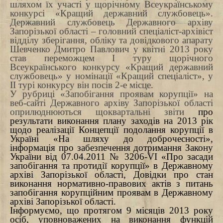
шляхом їх участі у щорічному Всеукраїнському
конкурсі «Кращий державний службовець».
Д
ержавний службовець Державного архіву
Запорізької області – головний спеціаліст-архівіст
відділу зберігання, обліку та довідкового апарату
Шевченко Дмитро Павлович у квітні 2013 року
став переможцем
I туру
щорічного
Всеукраїнського конкурсу «Кращий державний
службовець»
у номінації «Кращий спеціаліст», у
II турі конкурсу він посів 2-е місце.
У рубриці «Запобігання проявам корупції» на
веб-сайті Державного архіву Запорізької області
оприлюднюються щоквартальні
звіти
про
результати виконання плану заходів на 2013 рік
щодо реалізації Концепції подолання корупції в
Україні «На шляху до доброчесності»,
інформація п
ро забезпечення дотримання Закону
України від 07.04.2011 № 3206-VI «Про засади
запобігання та протидії корупції» в Державному
архіві Запорізької області, Довідки про стан
виконання нормативно-правових актів з питань
запобігання корупційним проявам в Державному
архіві Запорізької області.
Інформуємо, що
протягом 9 місяців
2013 року
осіб, уповноважених на виконання функцій