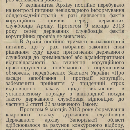
У керівництва Архіву постійно перебувало
на контролі питання невідкладного інформування
облдержадміністрації у разі виявлення фактів
корупційних проявів серед державних
службовців Архіву. Протягом 9 місяців 2013
року серед державних службовців фактів
корупційних проявів не виявлено.
В Архіві постійно тримається на контролі
питання, що у разі набрання законної сили
рішенням суду щодо притягнення державного
службовця до кримінальної або адміністративної
відповідальності за вчинення корупційного
правопорушення, пов’язаного з порушенням
обмежень, передбачених Законом України «Про
засади запобігання і протидії корупції»,
забезпечити прийняття у триденний строк
відповідного наказу щодо звільнення в
установленому порядку з відповідної посади
такого державного службовця
відповідно до
частини 2 статті 22 зазначеного Закону.
Протягом 9 місяців 2013 року формування
кадрового складу державних службовців
Державного архіву Запорізької області
здійснювалося за рахунок конкурсного відбору,