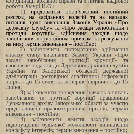
координації архівної справи та з питань кадрової
роботи
Хмурі Н.О.:
1)
продовжити обов’язковий постійний
розгляд на засіданнях колегій та на нарадах
питання щодо виконання Законів України «Про
державну службу» та «Про засади запобігання і
протидії корупції» здійснення заходів щодо
запобігання корупційним проявам та реагування
на них; термін виконання – постійно;
2) забезпечити систематичне здійснення
аналізу стану виконання Закону України «Про
засади запобігання і протидії корупції» та
своєчасне подання до Державної архівної служби
України та Запорізької обласної державної
адміністрації достовірної аналітичної інформації
за рік - до 15 січня та за перше півріччя - до 15
липня;
3) забезпечити проведення навчань з питань
запобігання та протидії корупції працівників
Державного архіву Запорізької області за участю
представників правоохоронних органів; термін
виконання – постійно;
4) забезпечити
вжиття заходів щодо
недопущення будь-якої можливості виникнення
конфлікту інтересів; термін виконання – постійно;