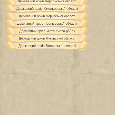
Державний архів Херсонської області
Державний архів Хмельницької області
Державний архів Черкаської області
Державний архів Чернівецької області
Державний архів міста Києва (ДАК)
Державний архів Луганської області
Державний архів Волинської області