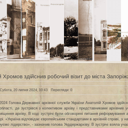
й Хромов здійснив робочий візит до міста Запорі
Субота, 20 липня 2024, 10:43
Перегляди: 0
.2024 Голова Державної архівної служби України Анатолій Хромов здійсн
 області, де зустрівся з колективом архіву і представниками архівних ус
міщення архіву. В ході зустрічі були обговорені питання реформування ар
ері. «Україна відповідає європейським стандартами в архівній справі, у 
уємо лідерство», - зазначив голова Укрдержархіву. В зустрічі взяла учас