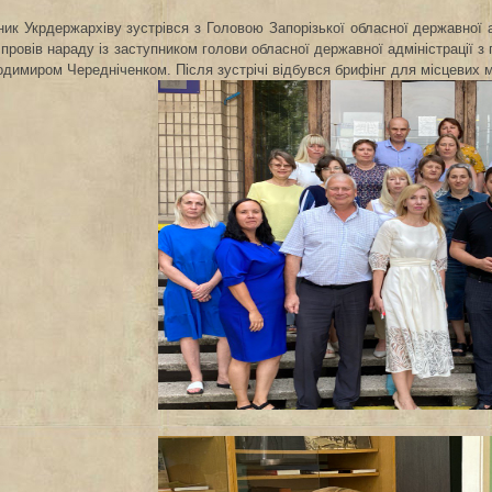
ник Укрдержархіву зустрівся з Головою Запорізької обласної державної ад
провів нараду із заступником голови обласної державної адміністрації з
димиром Чередніченком. Після зустрічі відбувся брифінг для місцевих м