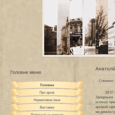
Анатолі
Головне меню
Створено: 
Головна
19.07
Про архів
Запорізької
Нормативна база
оглянув при
архівній сф
Виставки
ми демонстр
Публікації на порталі