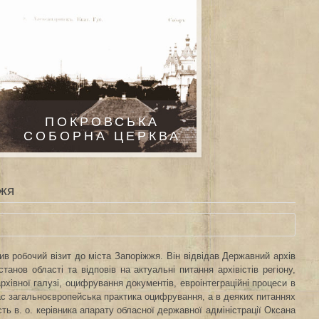
ПОКРОВСЬКА
СОБОРНА ЦЕРКВА
жжя
ив робочий візит до міста Запоріжжя. Він відвідав Державний архів
танов області та відповів на актуальні питання архівістів регіону,
хівної галузі, оцифрування документів, евроінтеграційні процеси в
нас загальноєвропейська практика оцифрування, а в деяких питаннях
ть в. о. керівника апарату обласної державної адміністрації Оксана