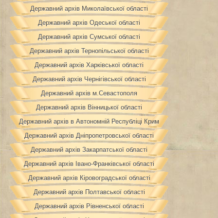
Державний архів Миколаївської області
Державний архів Одеської області
Державний архів Сумської області
Державний архів Тернопільської області
Державний архів Харківської області
Державний архів Чернігівської області
Державний архів м.Севастополя
Державний архів Вінницької області
Державний архів в Автономній Республіці Крим
Державний архів Дніпропетровської області
Державний архів Закарпатської області
Державний архів Івано-Франківської області
Державний архів Кіровоградської області
Державний архів Полтавської області
Державний архів Рівненської області