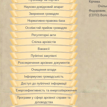
Кірчева.
Очіль
Науково-довідковий апарат
Федоровим, 
Звернення громадян
(CDTO) Воло
Нормативно-правова база
Особистий прийом громадян
Регуляторні акти
Спілка архівістів
Вакансії
Публічні закупівлі
Розсекречення архівних документів
Очищення влади
Інформуємо громадськість
Доступ до публічної інформації
Енергоефективність та енергозбереження
Програми у сфері архівної справи та
діловодства