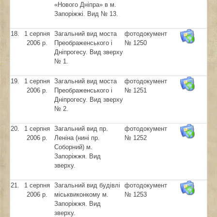
«Нового Дніпра» в м.
Запоріжжі. Вид № 13.
18.
1 серпня
Загальний вид моста
фотодокумент
2006 р.
Преображенського і
№ 1250
Дніпрогесу. Вид зверху
№ 1.
19.
1 серпня
Загальний вид моста
фотодокумент
2006 р.
Преображенського і
№ 1251
Дніпрогесу. Вид зверху
№ 2.
20.
1 серпня
Загальний вид пр.
фотодокумент
2006 р.
Леніна (нині пр.
№ 1252
Соборний) м.
Запоріжжя. Вид
зверху.
21.
1 серпня
Загальний вид будівлі
фотодокумент
2006 р.
міськвиконкому м.
№ 1253
Запоріжжя. Вид
зверху.