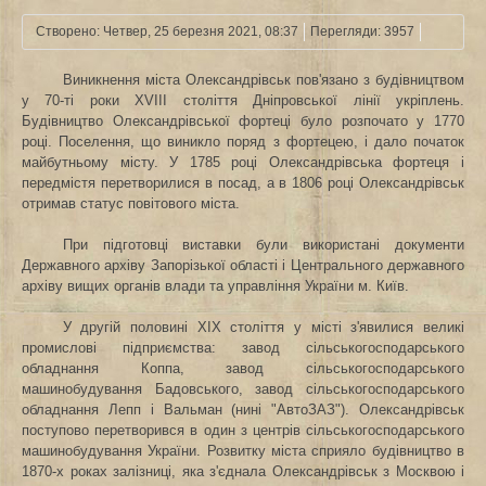
Створено: Четвер, 25 березня 2021, 08:37
Перегляди: 3957
Виникнення міста Олександрівськ пов'язано з будівництвом
у 70-ті роки XVIII століття Дніпровської лінії укріплень.
Будівництво Олександрівської фортеці було розпочато у 1770
році. Поселення, що виникло поряд з фортецею, і дало початок
майбутньому місту. У 1785 році Олександрівська фортеця і
передмістя перетворилися в посад, а в 1806 році Олександрівськ
отримав статус повітового міста.
При підготовці виставки були використані документи
Державного архіву Запорізької області і Центрального державного
архіву вищих органів влади та управління України м. Київ.
У другій половині XIX століття у місті з'явилися великі
промислові підприємства: завод сільськогосподарського
обладнання Коппа, завод сільськогосподарського
машинобудування Бадовського, завод сільськогосподарського
обладнання Лепп і Вальман (нині "АвтоЗАЗ"). Олександрівськ
поступово перетворився в один з центрів сільськогосподарського
машинобудування України. Розвитку міста сприяло будівництво в
1870-х роках залізниці, яка з'єднала Олександрівськ з Москвою і