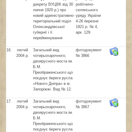
декрету ВУЦВК від 30
робітничо-
липня 1920 р.) про
селянського
новий адміністративно-
уряду України
територіальний поділ
4-26 березня
Олександрівської
1921 р. № 4,
губернії і її
арк. 129.
перейменування
16.
лютий
Загальний вид
фотодокумент
2004 р.
чотирьохарочного,
№ 3866
двоярусного моста ім.
Б.М.
Преображенського що
поєднує береги русла
«Нового Дніпра» в м.
Запоріжжі. Вид № 12.
17.
лютий
Загальний вид
фотодокумент
2004 р.
чотирьохарочного,
№ 3867
двоярусного моста ім.
Б.М.
Преображенського що
поєднує береги русла