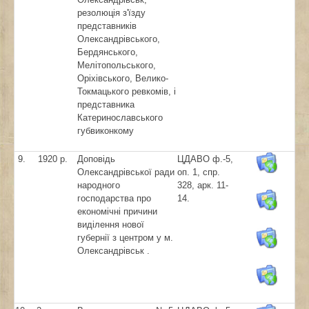
резолюція з'їзду
представників
Олександрівського,
Бердянського,
Мелітопольського,
Оріхівського, Велико-
Токмацького ревкомів, і
представника
Катеринославського
губвиконкому
9.
1920 р.
Доповідь
ЦДАВО ф.-5,
Олександрівської ради
оп. 1, спр.
народного
328, арк. 11-
господарства про
14.
економічні причини
виділення нової
губернії з центром у м.
Олександрівськ .