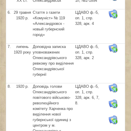
ХХ ст.
Олександрівськ
1п, №2-1854
6.
29 травня
Стаття з газети
ЦДАВО ф.-5,
1920 р.
«Комуніст» № 119
оп. 1, спр.
«Александровск -
328, арк. 4
новый губернский
город»
7.
липень
Доповідна записка
ЦДАВО ф.-5,
1920 року
уповноважених
оп. 1, спр.
Олександрівського
328, арк. 2
ревкому про виділення
Олександрівської
губернії
8.
1920 р.
Доповідь голови
ЦДАВО ф.-5,
Олександрівського
оп. 1, спр.
повітового військово-
328, арк. 6, 7,
революційного
8.
комітету Харченка про
виділення нової
губернської одиниці з
центром у м.
Олександрівськ,