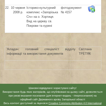
22.
10 червня
Історико-культурний
фотодокумент
2008 р.
комплекс «Запорізька
№ 4157
Січ» на о. Хортиця.
Вид на церкву св.
Покрови та курені
Укладач: головний спеціаліст відділу
Світлана
інформації та використання документів
ТРЕТЯК
Шановні відвідувачі і користувачі сайту!
Використання будь-яких матеріалів, що опубліковані на цьому сайті, дозволяється
при умові вказання посилання (для інтернет-видань - гіперпосилання) на
офіційний сайт Державного архіву Запорізької області
Весь контент доступний за ліцензією
Creative Commons Attribution 4.0 International