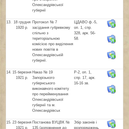
Олександрівської
губернії
13.
18 грудня
Протокол № 7
ЦДАВО ф.-5,
1920 р.
засідання губревкому
оп. 1, спр.
спільно з
328, арк. 56-
територіальною
58.
комісією про виділення
нових повітів в
Олександрівській
губернії.
14.
15 березня
Наказ № 19
Р-2, оп. 1,
1921 р.
Запорізького
спр. 17, арк.
губернського
16-16 зв.
виконавчого комітету
про перейменування
Олександрівської
губернії та м.
Олександрівськ
15.
23 березня
Постанова ВУЦВК №
Збір законів і
1921 р.
135 (доповнення до
розпоряджень