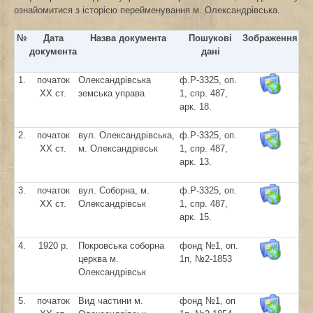
ознайомитися з історією перейменування м. Олександрівська.
№
Дата
Назва документа
Пошукові
Зображення
документа
дані
1.
початок
Олександрівська
ф.Р-3325, оп.
ХХ ст.
земська управа
1, спр. 487,
арк. 18.
2.
початок
вул. Олександрівська,
ф.Р-3325, оп.
ХХ ст.
м. Олександрівськ
1, спр. 487,
арк. 13.
3.
початок
вул. Соборна, м.
ф.Р-3325, оп.
ХХ ст.
Олександрівськ
1, спр. 487,
арк. 15.
4.
1920 р.
Покровська соборна
фонд №1, оп.
церква м.
1п, №2-1853
Олександрівськ
5.
початок
Вид частини м.
фонд №1, оп