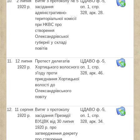
10.
2 липня
Витяг з протоколу № 5
ЦДАВО ф.-5,
1920 р.
засідання
оп. 1, спр.
адміністративно-
328, арк. 28.
територіальної комісії
при НКВС про
створення
Олександрівської
губернії у складі
повітів
11.
12 липня
Протест делегатів
ЦДАВО ф.-5,
1920 р.
Хортицького волосного
оп. 1, спр.
з'їзду проти
328, арк. 46.
приєднання Хортицької
волості до
Олександрівського
повіту
12.
11 серпня
Витяг з протоколу
ЦДАВО ф.-5,
1920 р.
засідання Президії
оп. 1, спр.
ВУЦВК від 30 липня
328, арк. 34.
1920 р. про
затвердження декрету
про створення