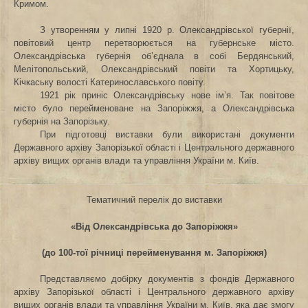
Кримом.
З утворенням у липні 1920 р. Олександрівської губернії,
повітовий центр перетворюється на губернське місто.
Олександрівська губернія об’єднала в собі Бердянський,
Мелітопольський, Олександрівський повіти та Хортицьку,
Кічкаську волості Катеринославського повіту.
1921 рік приніс Олександрівську нове ім’я. Так повітове
місто було перейменоване на Запоріжжя, а Олександрівська
губернія на Запорізьку.
При підготовці виставки були використані документи
Державного архіву Запорізької області і Центрального державного
архіву вищих органів влади та управління України м. Київ.
Тематичний перелік до виставки
«Від Олександрівська до Запоріжжя»
(до 100-тої річниці перейменування м. Запоріжжя)
Представляємо добірку документів з фондів Державного
архіву Запорізької області і Центрального державного архіву
вищих органів влади та управління України м. Київ, яка дає змогу