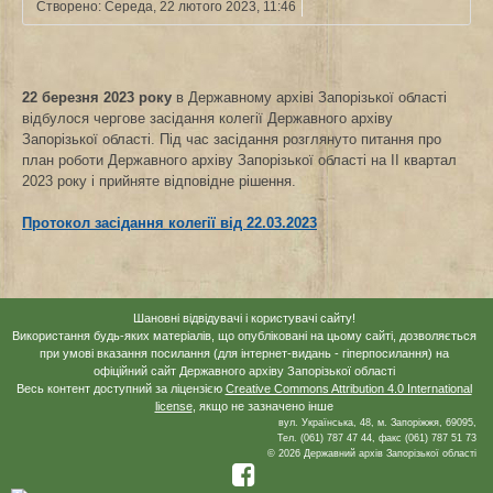
Створено: Середа, 22 лютого 2023, 11:46
22 березня 2023 року
в Державному архіві Запорізької області
відбулося чергове засідання колегії Державного архіву
Запорізької області. Під час засідання розглянуто питання про
план роботи Державного архіву Запорізької області на ІІ квартал
2023 року і прийняте відповідне рішення.
Протокол засідання колегії від 22.03.2023
Шановні відвідувачі і користувачі сайту!
Використання будь-яких матеріалів, що опубліковані на цьому сайті, дозволяється
при умові вказання посилання (для інтернет-видань - гіперпосилання) на
офіційний сайт Державного архіву Запорізької області
Весь контент доступний за ліцензією
Creative Commons Attribution 4.0 International
license
, якщо не зазначено інше
вул. Українська, 48, м. Запоріжжя, 69095,
Тел. (061) 787 47 44, факс (061) 787 51 73
© 2026 Державний архів Запорізької області