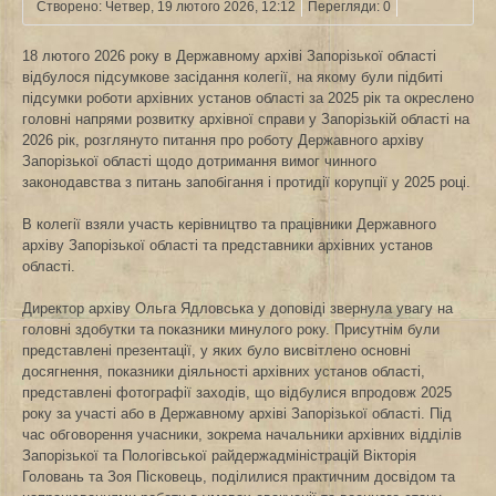
Створено: Четвер, 19 лютого 2026, 12:12
Перегляди: 0
18 лютого 2026 року в Державному архіві Запорізької області
відбулося підсумкове засідання колегії, на якому були підбиті
підсумки роботи архівних установ області за 2025 рік та окреслено
головні напрями розвитку архівної справи у Запорізькій області на
2026 рік, розглянуто питання про роботу Державного архіву
Запорізької області щодо дотримання вимог чинного
законодавства з питань запобігання і протидії корупції у 2025 році.
В колегії взяли участь керівництво та працівники Державного
архіву Запорізької області та представники архівних установ
області.
Директор архіву Ольга Ядловська у доповіді звернула увагу на
головні здобутки та показники минулого року. Присутнім були
представлені презентації, у яких було висвітлено основні
досягнення, показники діяльності архівних установ області,
представлені фотографії заходів, що відбулися впродовж 2025
року за участі або в Державному архіві Запорізької області. Під
час обговорення учасники, зокрема начальники архівних відділів
Запорізької та Пологівської райдержадміністрацій Вікторія
Головань та Зоя Пісковець, поділилися практичним досвідом та