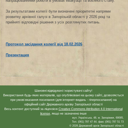
напрацюваннями роботи в умовах евакуації та воєнного стану.
За результатами колегії були визначені пріоритетні напрями
розвитку архівної галузі в Запорізькій області у 2026 році та
прийняті відповідні рішення з усіх розглянутих питань.
Протокол засідання колегії від 18.02.2026
Презентация
Шановні відвідувачі і користувачі сайту!
Використання будь-яких матеріалів, що опубліковані на цьому сайті, дозволяється
при умові вказання посилання (для інтернет-видань - гіперпосилання) на
офіційний сайт Державного архіву Запорізької області
Весь контент доступний за ліцензією
Creative Commons Attribution 4.0 International
license
, якщо не зазначено інше
вул. Українська, 48, м. Запоріжжя, 69095,
Тел. (061) 787 47 44, факс (061) 787 51 73
© 2026 Державний архів Запорізької області