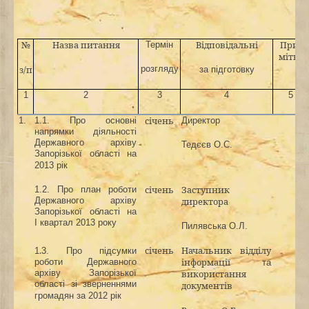
№
Назва питання
Відповідальні
При
Термін
-
мітка
з/п
розгляду
за підготовку
1
2
3
4
5
січень
1.
1.1. Про основні
Директор
напрямки діяльності
Державного архіву
Тедєєв О.С.
Запорізької області на
2013 рік
січень
Заступник
1.2. Про план роботи
Державного архіву
директора
Запорізької області на
І квартал 2013 року
Пилявська О.Л.
.
січень
Начальник відділу
1
3.
Про підсумки
інформації
роботи Державного
та
архіву Запорізької
використання
області зі зверненнями
документів
громадян за 2012 рік