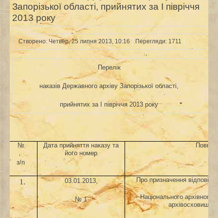
Запорізької області, прийнятих за І півріччя
2013 року
Створено: Четвер, 25 липня 2013, 10:16
Перегляди: 1711
Перелік
наказів Державного архіву Запорізької області,
прийнятих за І півріччя 2013 року
№
Дата прийняття наказу та
Повна н
його номер
з/п
Про призначення відповіда
03.01.2013,
1.
Національного архівного 
№ 1
архівосховищах 