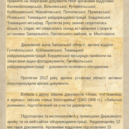
прийнято на зберігання документи НАФ архівними відділами
Великобілозерської, Вільнянської, Гуляйпільської,
Куйбишевської, Михайлівської, Пологівської, Приморської,
Розівської, Токмацької райдержадміністрацій, Бердянської,
Токмацької міськрад. Протягом року значно скоротилась
кількість справ, які зберігались понад встановлені строки в
установах Запорізького, Оріхівського районів, м. Мелітополя.
Державний архів Запорізької області, архівні відділи
Гуляйпільської, Куйбишевської, Токмацької
райдержадміністрацій, Бердянської міськради прийняли на
зберігання відео-фотодокументи, Гуляйпільської
райдержадміністрації – документи особового походження.
Протягом 2012 року архівні установи області активно
популяризували архівні документи.
Вийшов з друку збірник документів «Знаю, что помнишь
и ждешь»: письма семьи Золотаревых (1942-1946 гг.). «Забытые
дневники», підготовлений за участю держархіву.
Підготовлені та експонувалися у приміщенні Державного
архіву та на веб-сайтах облдержадміністрації, Укрдержархіву 13
виставок документів. Архівними відділами підготовлено 15