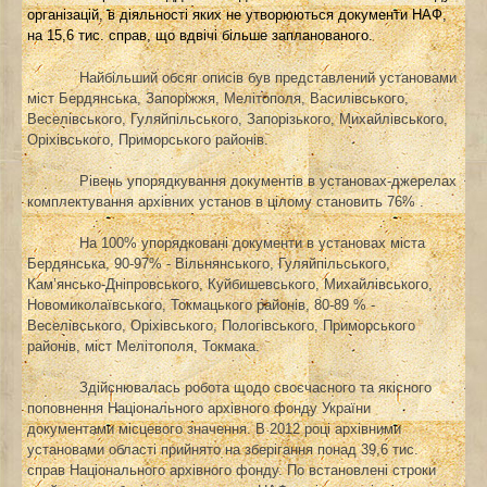
організацій, в діяльності яких не утворюються документи НАФ,
на 15,6 тис. справ, що вдвічі більше запланованого.
Найбільший обсяг описів був представлений установами
міст Бердянська, Запоріжжя, Мелітополя, Василівського,
Веселівського, Гуляйпільського, Запорізького, Михайлівського,
Оріхівського, Приморського районів.
Рівень упорядкування документів в установах-джерелах
комплектування архівних установ в цілому становить 7
6
% .
На 100% упорядковані документи в установах міста
Бердянська, 90-97% - Вільнянського, Гуляйпільського,
Кам’янсько-Дніпровського, Куйбишевського, Михайлівського,
Новомиколаївського, Токмацького районів, 80-89 % -
Веселівського, Оріхівського, Пологівського, Приморського
районів, міст Мелітополя, Токмака.
Здійснювалась робота щодо своєчасного та якісного
поповнення
Національного архівного фонду України
документами місцевого значення. В 2012 році архівними
установами області прийнято на зберігання понад 39,6 тис.
справ Національного архівного фонду. По встановлені строки