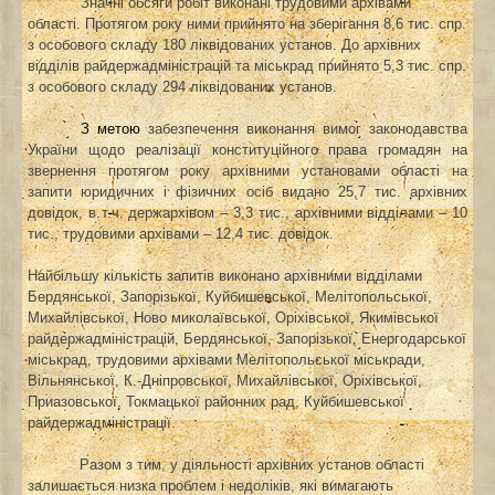
Значні обсяги робіт виконані трудовими архівами
області. Протягом року ними прийнято на зберігання 8,6 тис. спр.
з особового складу 180 ліквідованих установ. До архівних
відділів райдержадміністрацій та міськрад прийнято
5,3 тис. спр.
з особового складу 294 ліквідованих установ.
З метою
забезпечення виконання вимог законодавства
України щодо реалізації конституційного права громадян на
звернення
протягом року архівними установами області на
запити юридичних і фізичних осіб видано 25,7 тис. архівних
довідок, в т.ч. держархівом – 3,3 тис., архівними відділами – 10
тис., трудовими архівами – 12,4 тис. довідок.
Найбільшу кількість запитів виконано архівними відділами
Бердянської, Запорізької, Куйбишевської, Мелітопольської,
Михайлівської, Ново миколаївської, Оріхівської, Якимівської
райдержадміністрацій, Бердянської, Запорізької,
Енергодарської
міськрад, трудовими архівами Мелітопольської міськради,
Вільнянської, К.-Дніпровської, Михайлівської, Оріхівської,
Приазовської, Токмацької районних рад, Куйбишевської
райдержадміністрації.
Разом з тим, у діяльності архівних установ області
залишається низка проблем і недоліків, які вимагають