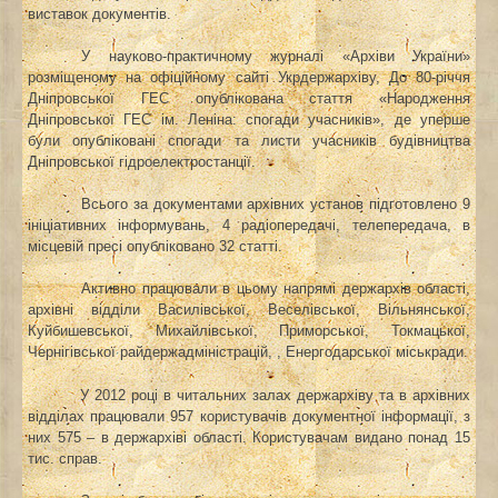
виставок документів.
У науково-практичному журналі «Архіви України»
розміщеному на офіційному сайті Укрдержархіву, До 80-річчя
Дніпровської ГЕС опублікована стаття «Народження
Дніпровської ГЕС ім. Леніна: спогади учасників», де
уперше
були опубліковані спогади та листи учасників будівництва
Дніпровської гідроелектростанції.
Всього за документами архівних установ підготовлено 9
ініціативних інформувань, 4 радіопередачі, телепередача, в
місцевій пресі опубліковано
32 статті.
Активно працювали в цьому напрямі держархів області,
архівні відділи Василівської, Веселівської, Вільнянської,
Куйбишевської, Михайлівської, Приморської, Токмацької,
Чернігівської райдержадміністрацій, , Енергодарської міськради.
У 2012 році в читальних залах держархіву та в архівних
відділах працювали 957 користувачів документної інформації, з
них 575 – в держархіві області. Користувачам видано понад 15
тис. справ.