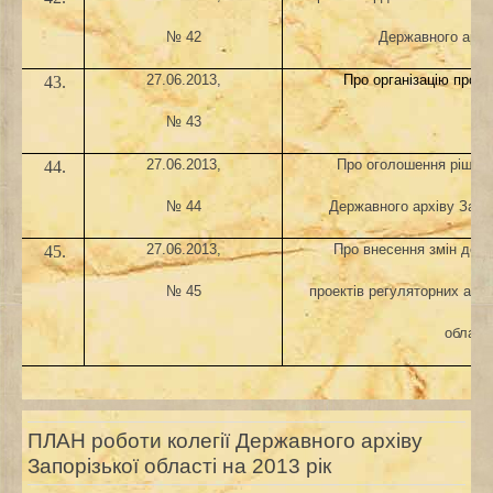
№
42
Державного архів
27
.0
6
.2013,
Про організацію прох
43.
№
43
2
7
.0
6
.2013,
Про оголошення рішенн
44.
№ 44
Державного архіву Запор
27.06.2013,
Про внесення змін до П
45.
№ 45
проектів регуляторних акті
області
ПЛАН роботи колегії Державного архіву
Запорізької області на 2013 рік