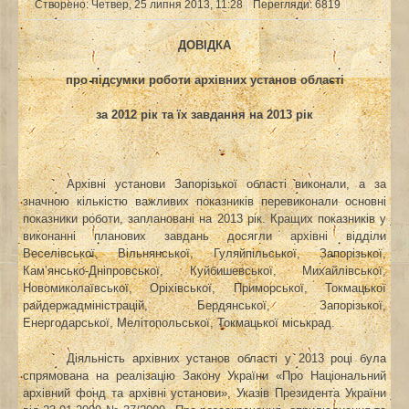
Створено: Четвер, 25 липня 2013, 11:28
Перегляди: 6819
ДОВІДКА
про підсумки роботи архівних установ області
за 2012 рік та їх завдання на 2013 рік
Архівні установи Запорізької області виконали, а за
значною кількістю важливих показників перевиконали основні
показники роботи, заплановані на 2013 рік. Кращих показників у
виконанні планових завдань досягли архівні відділи
Веселівської, Вільнянської, Гуляйпільської, Запорізької,
Кам’янсько-Дніпровської, Куйбишевської, Михайлівської,
Новомиколаївської, Оріхівської, Приморської, Токмацької
райдержадміністрацій,
Бердянської, Запорізької,
Енергодарської, Мелітопольської, Токмацької міськрад.
Діяльність архівних установ області у 2013 році була
спрямована на реалізацію Закону України «Про Національний
архівний фонд та архівні установи», Указів Президента України