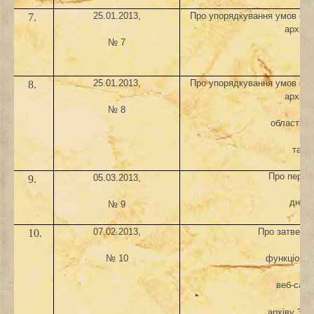
25.01.2013,
Про упорядкування умов опл
7.
архіву
№ 7
о
25.01.2013,
Про упорядкування умов опл
8.
архіву
№ 8
області н
тари
Про перен
05.03.2013,
9.
днів 
№ 9
07.02.2013,
Про затверд
10.
№ 10
функціонув
веб-сайт
архіву Зап