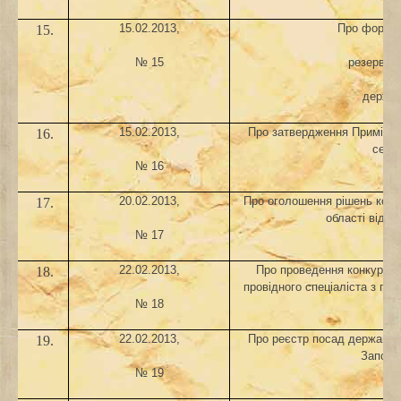
15.02.2013,
Про формув
15.
№ 15
резерву н
держав
15.02.2013,
Про затвердження Примірно
16.
сели
№ 16
20.02.2013,
Про оголошення рішень колег
17.
області від 1
№ 17
22.02.2013,
Про проведення конкурсу 
18.
провідного спеціаліста з пи
с
№ 18
22.02.2013,
Про реєстр посад державни
19.
Запоріз
№ 19