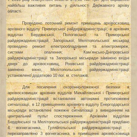
найбільш важливих питань у діяльності Державного архіву
області.
Проведено поточний ремонт приміщень архівосховищ
архівного відділу Приморської райдержадміністрації; в архівних
відділах Бердянської, Пологівської та Приморської
райдержадміністрацій, Запорізької, Мелітопольської міськрад
проведено ремонт електрообладнання та електромереж,
системи опалення; Кам’янсько-Дніпровської
райдержадміністрації та Запорізької міськради замінено вхідні
двері до архівосховищ, Розівської райдержадміністрації
замінено вікно, Мелітопольської райдержадміністрації
установлено додатково 10 пог. м. стелажів.
Для посилення охоронно-пожежної безпеки в
архівосховищах архівних відділів
Михайлівської і Приморської
райдержадміністрацій встановлені автономні протипожежні
сигналізації, в 12 приміщеннях архівного відділу Енергодарської
міськради встановлені пожежні сигналізації з виведенням на
центральний пульт спостереження. Архівним відділам
Бердянської та Мелітопольської райдержадміністрацій придбано
4 вогнегасника, Гуляйпільської райдержадміністрації -
перезаправлено 3 вогнегасника, в приміщенні архівосховища