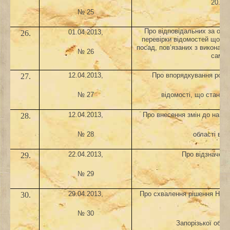
20.02
№ 25
Про відповідальних за орг
01.04.2013,
26.
перевірки відомостей щодо 
посад, пов’язаних з виконан
№ 26
самов
12.04.2013,
Про впорядкування робот
27.
№ 27
відомості, що станов
12.04.2013,
Про внесення змін до наказ
28.
№ 28
області від
22.04.2013,
Про відзначенн
29.
№ 29
29.04.2013,
Про схвалення рішення Наук
30.
№ 30
Запорізької обла