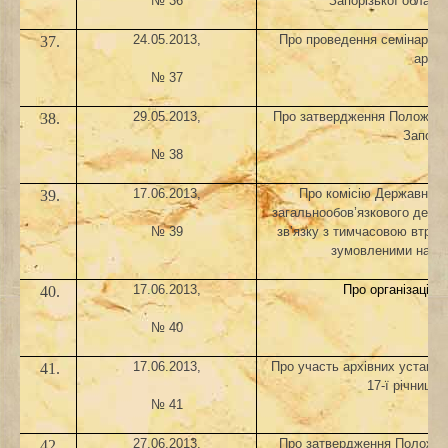
№ 3
6
Запорізької області
2
4
.0
5
.2013,
Про проведення семінару з 
37.
архів
№ 3
7
29.05.2013,
Про затвердження Положен
38.
Запоріз
№ 38
17
.0
6
.2013,
Про
комісію Державного 
39.
загальнообов
’
язкового держ
зв
’
язку з тимчасовою втрат
№
39
зумовленими наро
17
.0
6
.2013,
Про організацію
40.
№
40
17.06.2013,
Про участь архівних установ 
41.
17-ї річниці 
№ 41
27
.0
6
.2013,
Про затвердження Положен
42.