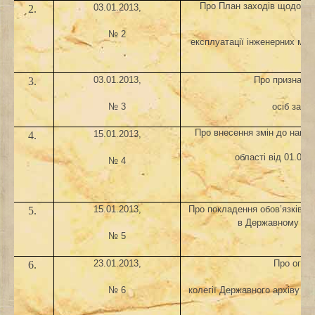
Про План заходів щодо за
03.01.2013,
2.
н
№ 2
експлуатації інженерних мер
на 
03.01.2013,
Про призначен
3.
№ 3
осіб за п
Про внесення змін до наказ
15.01.2013,
4.
області від 01.07.
№ 4
15.01.2013,
Про покладення обов’язків щ
5.
в Державному архі
№ 5
23.01.2013,
Про огол
6.
№ 6
колегії Державного архіву Зап