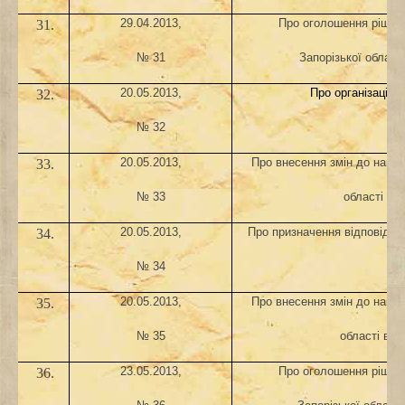
29.04.2013,
Про оголошення рішень
31.
№ 31
Запорізької області
20
.0
5
.2013,
Про організацію
32.
№
32
20
.0
5
.2013,
Про внесення змін до наказ
33.
№
33
області ві
20
.0
5
.2013,
Про призначення відповідал
34.
гі
№
34
20
.0
5
.2013,
Про внесення змін до наказ
35.
№
35
області від
2
3
.0
5
.2013,
Про оголошення рішень
36.