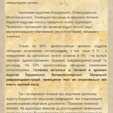
невідкладних рішень.
Архівними відділами Бердянської, Енергодарської,
Мелітопольської, Токмацької міськрад не вирішено питання
надання відділам статусу юридичної особи,
відповідно
Примірного положення про архівний відділ міської ради
республіканського (Автономної республіки Крим), обласного
значення.
Тільки на 64% архівосховища архівних відділів
обладнані охоронними сигналізаціями, з них лише 8 % - з
виведенням на центральні пункти охорони й 8% - на пульти
чергових адміністративних будинків райдержадміністрацій та
міськрад. На 53% архівосховища обладнані пожежними
сигналізаціями. О
собливо актуальні ці питання в архівних
відділах Бердянської, Великобілозерської, Запорізької
райдержадміністрацій, приміщення яких не охороняються або
мають окремий вихід.
Так і не вирішене питання про виділення архівному
відділу Бердянської міськради приміщення, яке б відповідало
діючим нормам зберігання документів і Правилам пожежної
безпеки. Не відповідає вимогам до розташування приміщення