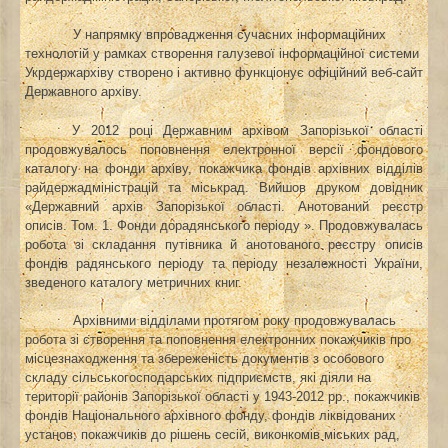
У напрямку впровадження сучасних інформаційних
технологій у рамках створення галузевої інформаційної системи
Укрдержархіву створено і активно функціонує офіційний веб-сайт
Державного архіву.
У 2012 році Державним архівом Запорізької області
продовжувалось поповнення електронної версії фондового
каталогу на фонди архіву, покажчика фондів архівних відділів
райдержадміністрацій та міськрад. Вийшов друком довідник
«Державний архів Запорізької області. Анотований реєстр
описів. Том. 1. Фонди дорадянського періоду ». Продовжувалась
робота зі складання путівника й анотованого реєстру описів
фондів радянського періоду та періоду незалежності України,
зведеного каталогу метричних книг.
Архівними відділами протягом року продовжувалась
робота зі створення та поповнення електронних покажчиків про
місцезнаходження та збереженість документів з особового
складу сільськогосподарських підприємств, які діяли на
території районів Запорізької області у 1943-2012 рр., покажчиків
фондів Національного архівного фонду, фондів ліквідованих
установ, покажчиків до рішень сесій, виконкомів міських рад,