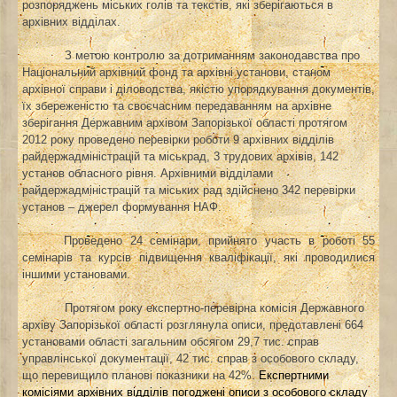
розпоряджень міських голів та текстів, які зберігаються в
архівних відділах.
З метою контролю за дотриманням законодавства про
Національний архівний фонд та архівні установи, станом
архівної справи і діловодства, якістю упорядкування документів,
їх збереженістю та своєчасним передаванням на архівне
зберігання Державним архівом Запорізької області протягом
2012 року проведено перевірки роботи 9 архівних відділів
райдержадміністрацій та міськрад, 3 трудових архівів, 142
установ обласного рівня. Архівними відділами
райдержадміністрацій та міських рад здійснено 342 перевірки
установ – джерел формування НАФ.
Проведено 24 семінари, прийнято участь в роботі 55
семінарів та курсів підвищення кваліфікації, які проводилися
іншими установами.
Протягом року експертно-перевірна комісія Державного
архіву Запорізької області розглянула описи, представлені 664
установами області загальним обсягом 29,7 тис. справ
управлінської документації, 42 тис. справ з особового складу,
що перевищило планові показники на 42%.
Експертними
комісіями архівних відділів погоджені описи з особового складу