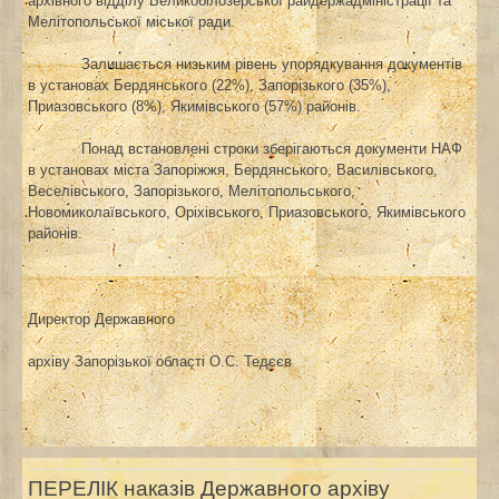
архівного відділу Великобілозерської райдержадміністрації та
Мелітопольської міської ради.
Залишається низьким рівень упорядкування документів
в установах Бердянського (22%),
Запорізького (35%),
Приазовського (8%)
, Якимівського (57%)
районів.
Понад встановлені строки зберігаються документи НАФ
в установах міст
а
Запоріжжя, Бердянського, Василівського,
Веселівського, Запорізького,
Мелітопольського,
Новомиколаївського, Оріхівського, Приазовського, Якимівського
районів.
Директор Державного
архіву Запорізької області
О.С. Тедєєв
ПЕРЕЛІК наказів Державного архіву