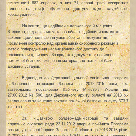
секретності 882 справах, з них 71 справі гриф «секретно»
змінено на гриф обмеження доступу «Для службового
користування».
На кошти, що надійшли з державного й місцевих
бюджетів, ряд архівних установ області здійснили комплекс
заходів щодо поліпшення умов зберігання документів,
посилення контролю над організацією охоронного режиму з
метою попередження несанкціонованого доступу до
архівосховищ, виносу або крадіжок документів, посилення
пожежної безпеки, зміцнення матеріально-технічної бази
архівних установ.
Відповідно до Державної цільової соціальної програми
забезпечення пожежної безпеки на 2012-2015 роки, яка
затверджена постановою Кабінету Міністрів України від
27.06.2012 № 590, для Державного архіву області на 2013 рік
заплановано здійснення заходів пожежної безпеки на суму 673,7
тис. грн.
За ініціативою облдержадміністрації та завдяки
сприянню обласної ради 22.11.2012 вперше прийнята Програма
розвитку архівної справи Запорізької області на 2013-2015 роки.
У 2013 році планується освоїти 176,00 тис. грн. для вирішення