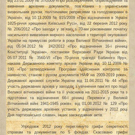
від 23.01.2009 № 37/2009 «Про розсекречення, оприлюднення та
вивчення архівних документів, пов’язаних з українським
визвольним рухом, політичними репресіями та голодоморами в
Україні», від 10.11.2009 № 915/2009 «Про відзначення в Україні
1025-річчя хрещення Київської Русі», від 22 березня 2012 року
№ 206/2012 «Про заходи у зв’язку з 70-ми роковинами початку
насильного вивезення мирного населення з території окупованої
України на примусові роботи в роки Великої Вітчизняної війни»,
від 05.04.2012 № 242/2012 «Про відзначення 16-ї річниці
Конституції України», постанови Верховної Ради України від
05.07.2011 № 3560‑VI «Про 70-річчя трагедії Бабиного Яру»,
наказів Державного комітету архівів України від 10.11.2009 №
190 «Про затвердження Програми здійснення контролю за
наявністю, станом і рухом документів НАФ на 2009-2019 роки»,
Державної архівної служби України від 11.04.2011 № 44 «Про
участь державних архівів у заходах з увічнення пам’яті про події
Великої вітчизняної війни та її учасників на 2011‑2015 роки та з
підготовки та відзначення 66-ї річниці Перемоги у Великій
Вітчизняній війні 1941-1945 років»,
від 01.08.2012 № 129 «
Про
участь державних архівних установ у відзначенні у 2012 році
Дня партизанської слави»,
інших законодавчих актів.
Упродовж 2012 року переглянуто грифи секретності
справам та документам по 5 фондах. Скасовано грифи