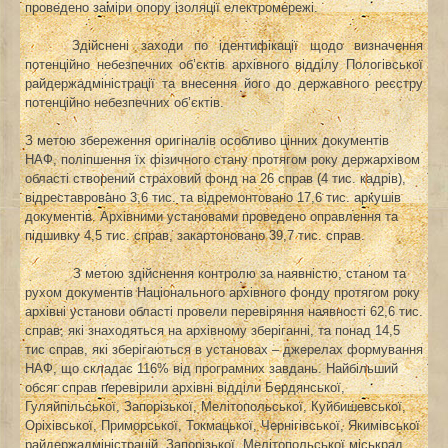
проведено заміри опору ізоляції електромережі.
Здійснені заходи по ідентифікації щодо визначення
потенційно небезпечних об’єктів
архівного відділу Пологівської
райдержадміністрації та внесення його до державного реєстру
потенційно небезпечних об’єктів.
З метою збереження оригіналів особливо цінних документів
НАФ, поліпшення їх фізичного стану протягом року держархівом
області створений страховий фонд на 26 справ (4 тис. кадрів),
відреставровано 3,6 тис. та відремонтовано 17,6 тис. аркушів
документів. Архівними установами проведено оправлення та
підшивку 4,5 тис. справ, закартоновано 39,7 тис. справ.
З метою здійснення контролю за наявністю, станом та
рухом документів Національного архівного фонду протягом року
архівні установи області провели перевіряння наявності 62,6 тис.
справ, які знаходяться на архівному зберіганні, та понад 14,5
тис справ, які зберігаються в установах – джерелах формування
НАФ, що складає 116% від програмних завдань. Найбільший
обсяг справ перевірили архівні відділи Бердянської,
Гуляйпільської, Запорізької, Мелітопольської, Куйбишевської,
Оріхівської, Приморської, Токмацької, Чернігівської, Якимівської
райдержадміністрацій, Запорізької, Мелітопольської міськрад.