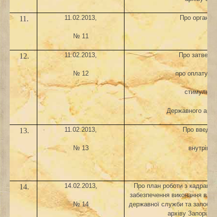
11.02.2013,
Про організ
11.
№ 11
пр
11.02.2013,
Про затверд
12.
№ 12
про оплату пр
стимулюван
Державного архів
11.02.2013,
Про введен
13.
№ 13
внутрішн
роз
14.02.2013,
Про план роботи з кадрами,
14.
забезпечення виконання вимо
державної служби та запобіга
№ 14
архіву Запорізьк