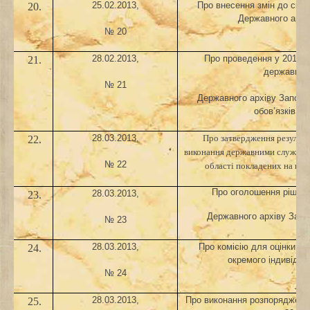
25.02.2013,
Про внесення змін до скла
20.
Державного архів
№ 20
28.02.2013,
Про проведення у 2013 р
21.
державним
№ 21
Державного архіву Запоріз
обов’язків і 
28.03.2013,
22.
Про затвердження результа
виконання державними службов
№ 22
області покладених на них 
Про оголошення рішенн
28.03.2013,
23.
Державного архіву Запор
№ 23
28.03.2013,
Про комісію для оцінки д
24.
окремого індивіду
№ 24
28.03.2013,
Про
виконання розпорядження
25.